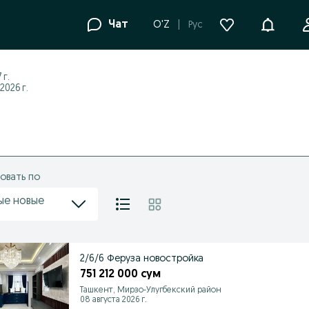
Уведомле
Чат
O'Z
Рус
 г.
026 г.
овать по
ые новые
2/6/6 Феруза новостройка
751 212 000 сум
Ташкент, Мирзо-Улугбекский район
08 августа 2026 г.