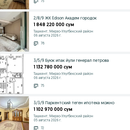
75
2/8/9 ЖК Edison Академ городок
1 848 220 000 сум
Ташкент, Мирзо-Улугбекский район
06 августа 2026 г.
78
3/5/9 Буюк ипак йули генерал петрова
1 132 780 000 сум
Ташкент, Мирзо-Улугбекский район
06 августа 2026 г.
75
3/3/9 Паркентский теген ипотека можно
1 102 970 000 сум
Ташкент, Мирзо-Улугбекский район
05 августа 2026 г.
72